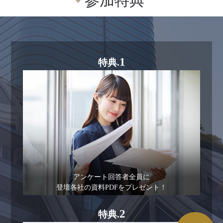
参加特典
1
特典.
アンケート回答者全員に
登壇各社の資料PDFをプレゼント！
2
特典.