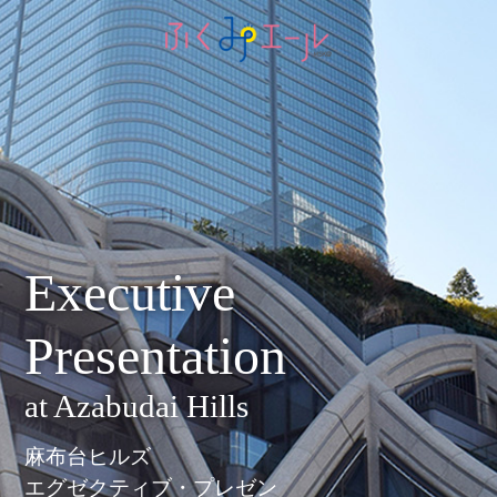
Executive
Presentation
at Azabudai Hills
麻布台ヒルズ
エグゼクティブ・プレゼン